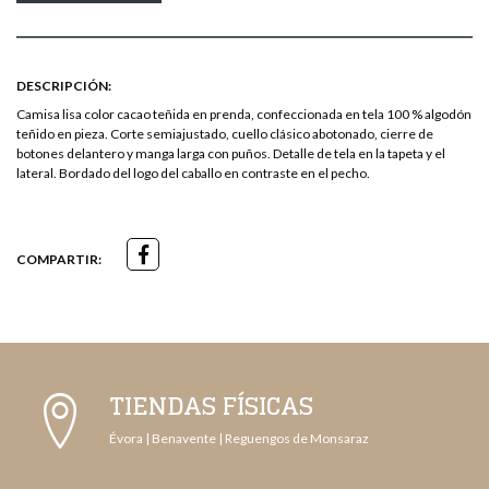
DESCRIPCIÓN:
Camisa lisa color cacao teñida en prenda, confeccionada en tela 100 % algodón
teñido en pieza. Corte semiajustado, cuello clásico abotonado, cierre de
botones delantero y manga larga con puños. Detalle de tela en la tapeta y el
lateral. Bordado del logo del caballo en contraste en el pecho.
COMPARTIR:
TIENDAS FÍSICAS
Évora | Benavente | Reguengos de Monsaraz