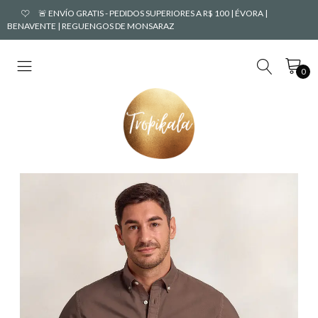
🚨 ENVÍO GRATIS - PEDIDOS SUPERIORES A R$ 100 | ÉVORA |
BENAVENTE | REGUENGOS DE MONSARAZ
0