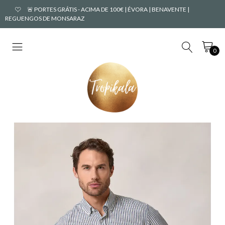
🚨 PORTES GRÁTIS - ACIMA DE 100€ | ÉVORA | BENAVENTE |
REGUENGOS DE MONSARAZ
0