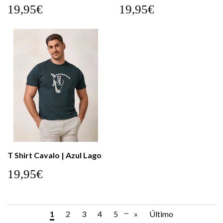
19,95€
19,95€
T Shirt Cavalo | Azul Lago
19,95€
...
1
2
3
4
5
»
Último