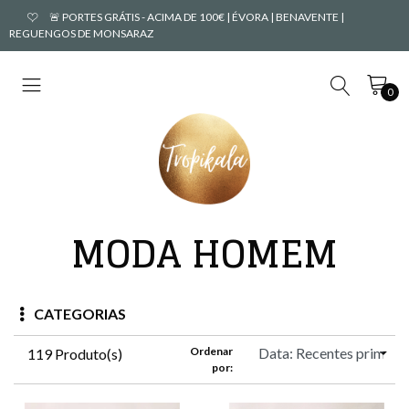
🚨 PORTES GRÁTIS - ACIMA DE 100€ | ÉVORA | BENAVENTE |
REGUENGOS DE MONSARAZ
0
MODA HOMEM
CATEGORIAS
Ordenar
119 Produto(s)
por: