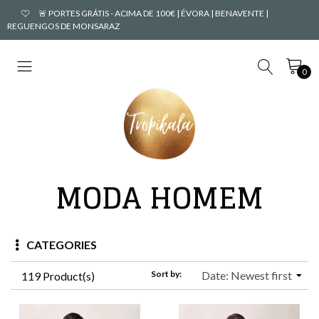
🚨 PORTES GRÁTIS - ACIMA DE 100€ | ÉVORA | BENAVENTE |
REGUENGOS DE MONSARAZ
0
MODA HOMEM
CATEGORIES
Sort by:
119 Product(s)