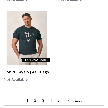
NOT AVAILABLE
T Shirt Cavalo | Azul Lago
Not Available
...
1
2
3
4
5
»
Last