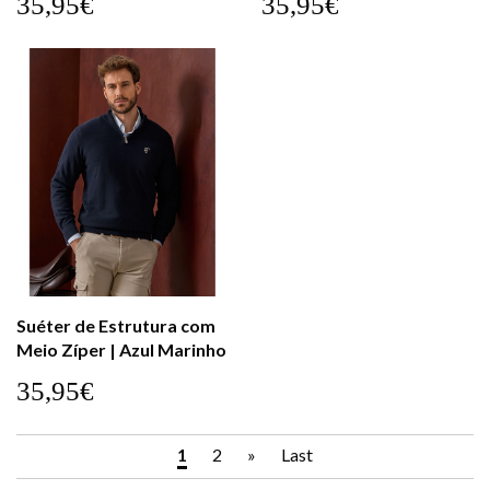
35,95€
35,95€
Suéter de Estrutura com
Meio Zíper | Azul Marinho
35,95€
1
2
»
Last