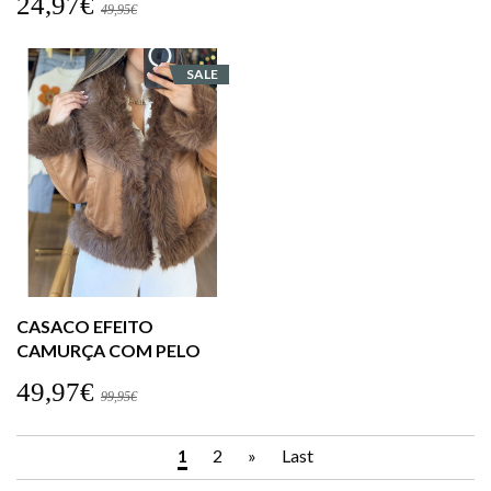
24,97€
49,95€
SALE
CASACO EFEITO
CAMURÇA COM PELO
49,97€
99,95€
1
2
»
Last