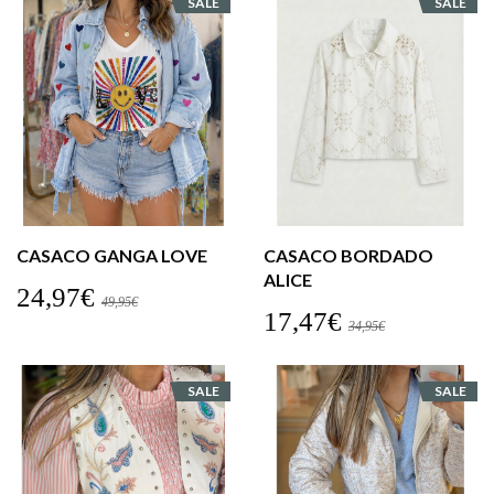
SALE
SALE
CASACO GANGA LOVE
CASACO BORDADO
ALICE
24,97€
49,95€
17,47€
34,95€
SALE
SALE