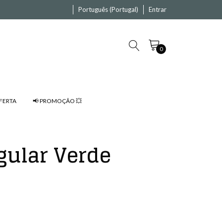
Português (Portugal)
Entrar
0
FERTA
📢 PROMOÇÃO 💥
gular Verde