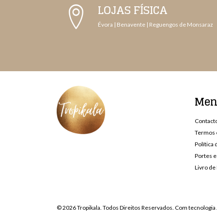
LOJAS FÍSICA
Évora | Benavente | Reguengos de Monsaraz
Me
Contact
Termos 
Política
Portes e
Livro d
© 2026 Tropikala. Todos Direitos Reservados.
Com tecnologia 