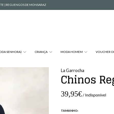
VENTE | REGUENGOS DE MONSARAZ
MODA SENHORA)
CRIANÇA
MODA HOMEM
VOUCHER O
La Garrocha
Chinos Re
39,95€
/ Indisponível
TAMANHO: