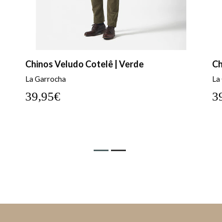
Chinos Veludo Cotelê | Verde
Ch
La Garrocha
La
39,95€
3