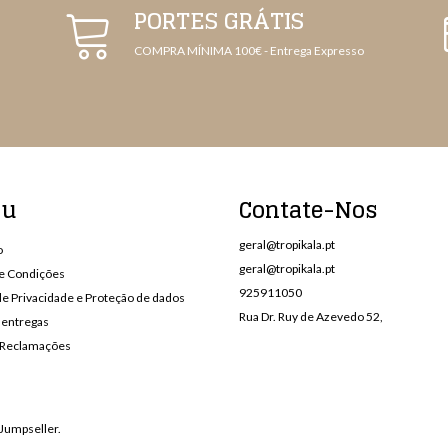
PORTES GRÁTIS
COMPRA MÍNIMA 100€ - Entrega Expresso
nu
Contate-Nos
geral@tropikala.pt
o
geral@tropikala.pt
e Condições
925911050
 de Privacidade e Proteção de dados
Rua Dr. Ruy de Azevedo 52,
 entregas
e Reclamações
Jumpseller
.