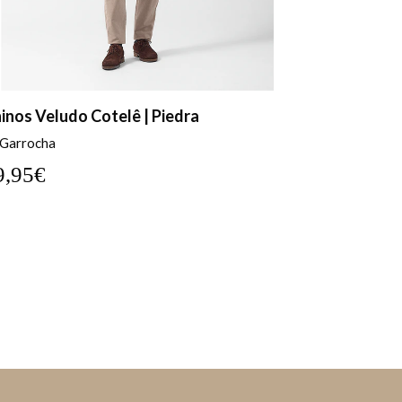
inos Veludo Cotelê | Piedra
Calça linho
 Garrocha
35,99€
9,95€