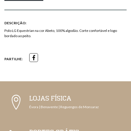
DESCRIÇÃO:
Polo LG Equestrian na cor Abeto, 100% algodão. Corte confortável e logo
bordado ao peito.
PARTILHE:
LOJAS FÍSICA
Évora | Benavente | Reguengos de Monsaraz