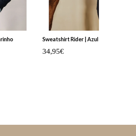
eatshirt Rider | Azul Marinho
Sweatshirt
La Garrocha
4,95€
34,95€