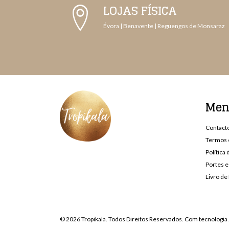
LOJAS FÍSICA
Évora | Benavente | Reguengos de Monsaraz
Me
Contact
Termos 
Política
Portes e
Livro d
© 2026 Tropikala. Todos Direitos Reservados.
Com tecnologia 