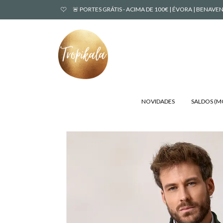
🚨 PORTES GRÁTIS - ACIMA DE 100€ | ÉVORA | BENA
NOVIDADES
SALDOS (