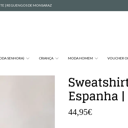
VENTE | REGUENGOS DE MONSARAZ
MODA SENHORA)
CRIANÇA
MODA HOMEM
VOUCHER O
Sweatshirt
Espanha |
44,95€