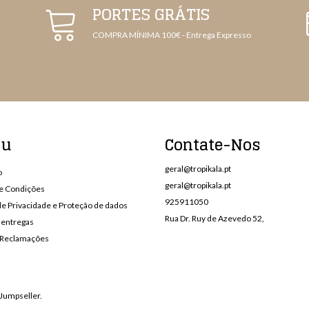
PORTES GRÁTIS
COMPRA MÍNIMA 100€ - Entrega Expresso
nu
Contate-Nos
geral@tropikala.pt
o
geral@tropikala.pt
e Condições
925911050
 de Privacidade e Proteção de dados
Rua Dr. Ruy de Azevedo 52,
 entregas
e Reclamações
Jumpseller
.