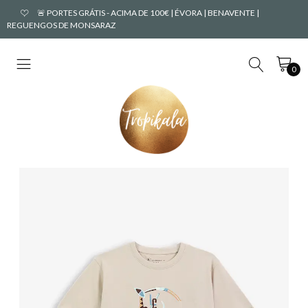
🚨 PORTES GRÁTIS - ACIMA DE 100€ | ÉVORA | BENAVENTE |
REGUENGOS DE MONSARAZ
0