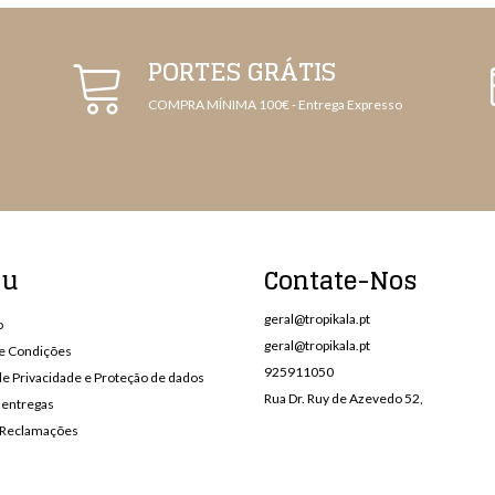
PORTES GRÁTIS
COMPRA MÍNIMA 100€ - Entrega Expresso
nu
Contate-Nos
geral@tropikala.pt
o
geral@tropikala.pt
e Condições
925911050
 de Privacidade e Proteção de dados
Rua Dr. Ruy de Azevedo 52,
 entregas
e Reclamações