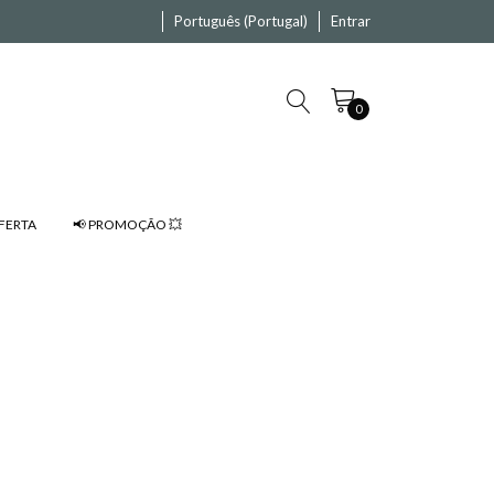
Português (Portugal)
Entrar
0
FERTA
📢 PROMOÇÃO 💥