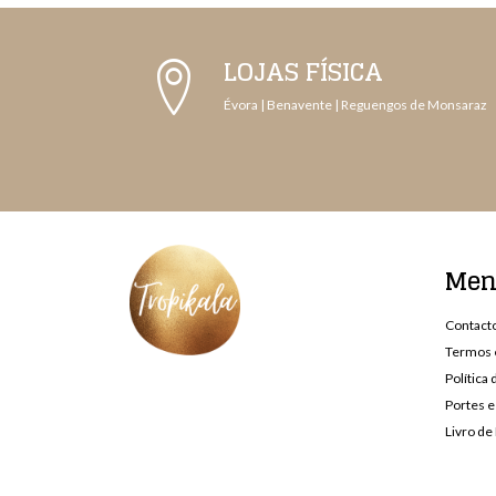
LOJAS FÍSICA
Évora | Benavente | Reguengos de Monsaraz
Me
Contact
Termos 
Política
Portes e
Livro d