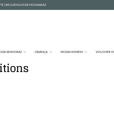
VENTE | REGUENGOS DE MONSARAZ
MODA SENHORA)
CRIANÇA
MODA HOMEM
VOUCHER O
itions