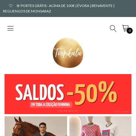
🚨 PORTES GRÁTIS - ACIMA DE 100€ | ÉVORA | BENAVENTE |
REGUENGOS DE MONSARAZ
0