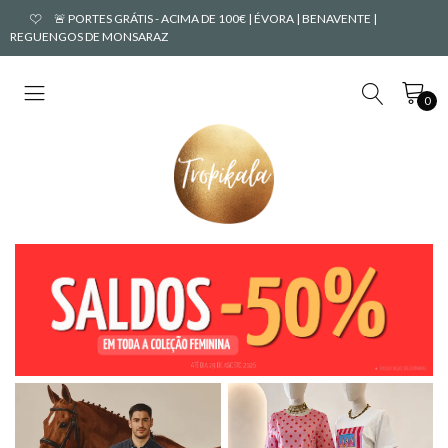
🚨 PORTES GRÁTIS - ACIMA DE 100€ | ÉVORA | BENAVENTE |
REGUENGOS DE MONSARAZ
0