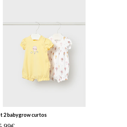
t 2 babygrow curtos
5,99€