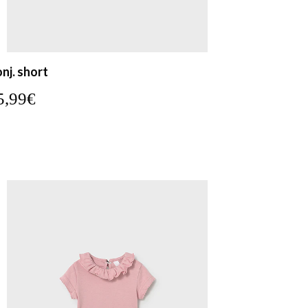
nj. short
5,99€