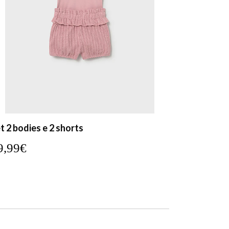
t 2 bodies e 2 shorts
9,99€