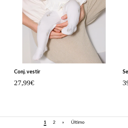
Conj. vestir
Se
27,99€
3
1
2
»
Último