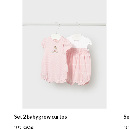
Set 2 babygrow curtos
Se
35,99€
3