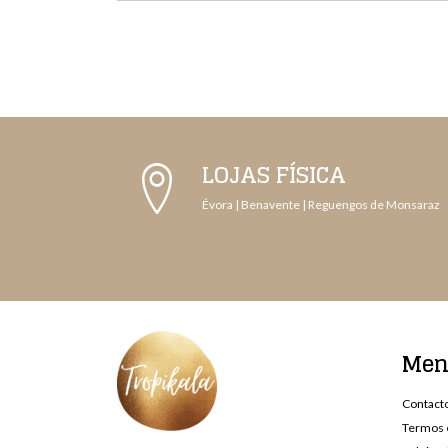
LOJAS FÍSICA
Évora | Benavente | Reguengos de Monsaraz
Me
Contact
Termos 