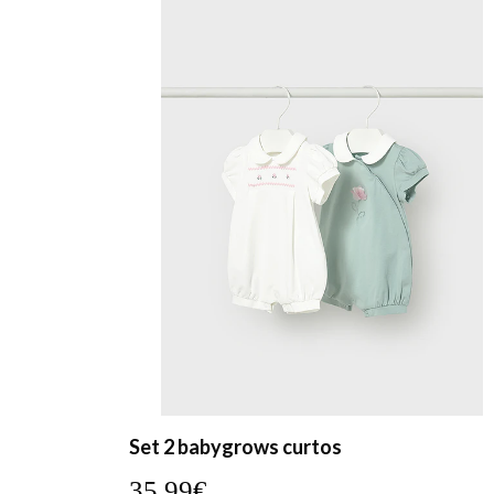
Set 2 babygrows curtos
35,99€