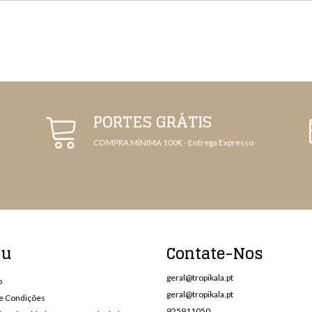
PORTES GRÁTIS
COMPRA MÍNIMA 100€ - Entrega Expresso
nu
Contate-Nos
geral@tropikala.pt
o
geral@tropikala.pt
e Condições
925911050