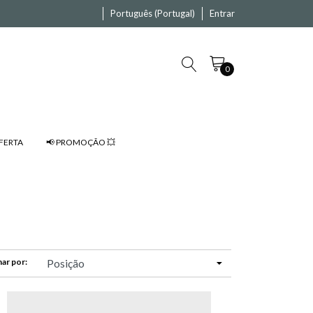
Português (Portugal)
Entrar
0
FERTA
📢 PROMOÇÃO 💥
ar por: