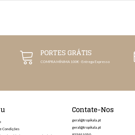
PORTES GRÁTIS
COMPRA MÍNIMA 100€ - Entrega Expresso
nu
Contate-Nos
geral@tropikala.pt
o
geral@tropikala.pt
e Condições
925911050