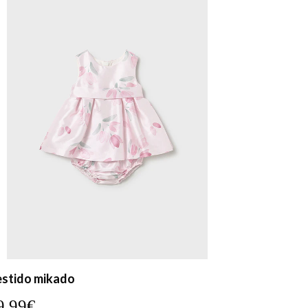
stido mikado
9,99€