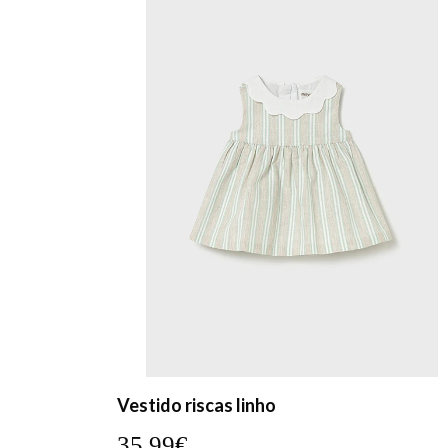
Vestido riscas linho
35,99€