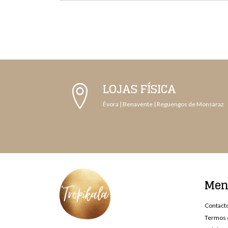
LOJAS FÍSICA
Évora | Benavente | Reguengos de Monsaraz
Me
Contact
Termos 