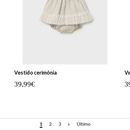
Vestido cerimónia
Ve
39,99€
3
1
2
3
»
Último