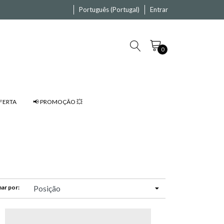
Português (Portugal)
Entrar
0
FERTA
📢 PROMOÇÃO 💥
ar por: