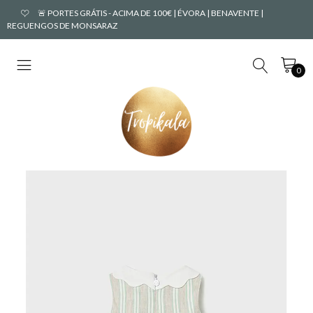
🚨 PORTES GRÁTIS - ACIMA DE 100€ | ÉVORA | BENAVENTE |
REGUENGOS DE MONSARAZ
0