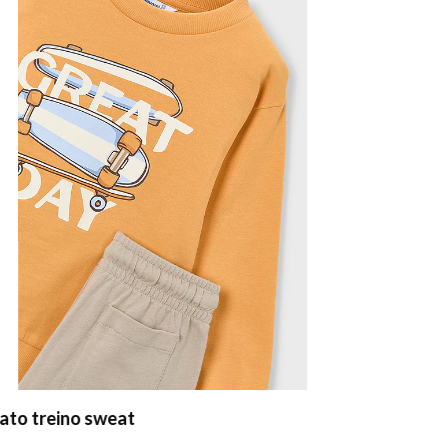
to treino sweat
Sweat sem