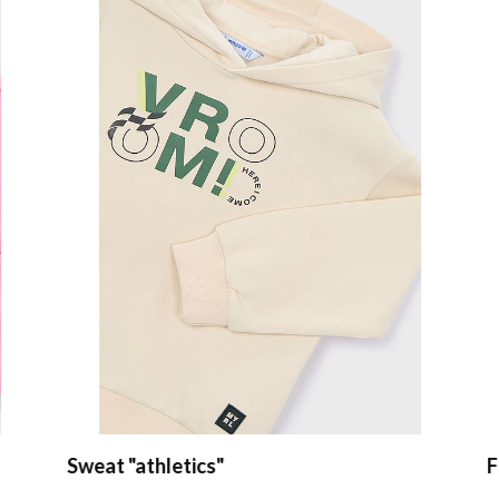
Sweat "athletics"
Fa