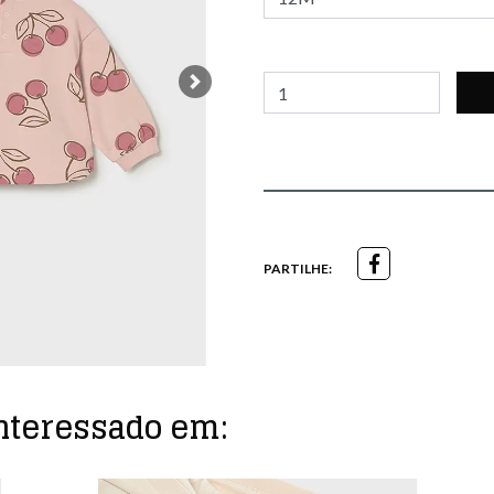
Next
PARTILHE:
nteressado em: