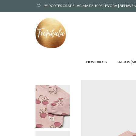
🚨 PORTES GRÁTIS - ACIMA DE 100€ | ÉVORA | BENA
NOVIDADES
SALDOS (