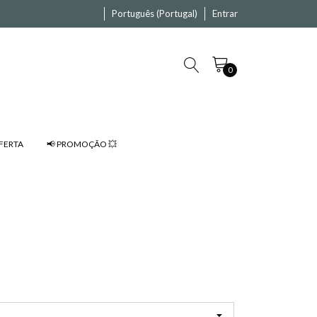
Português (Portugal)
Entrar
0
FERTA
📢 PROMOÇÃO 💥