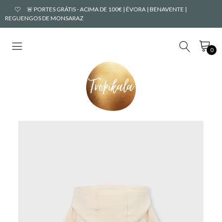
🚨 PORTES GRÁTIS - ACIMA DE 100€ | ÉVORA | BENAVENTE |
REGUENGOS DE MONSARAZ
0