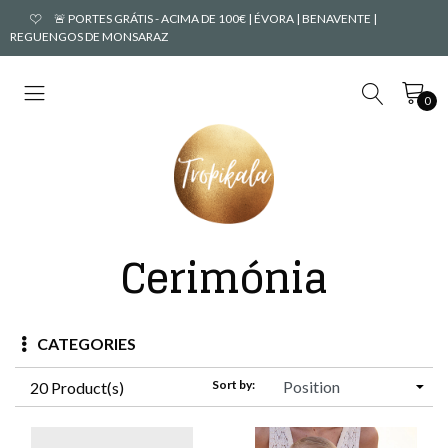
🚨 PORTES GRÁTIS - ACIMA DE 100€ | ÉVORA | BENAVENTE |
REGUENGOS DE MONSARAZ
0
Cerimónia
CATEGORIES
Sort by:
20 Product(s)