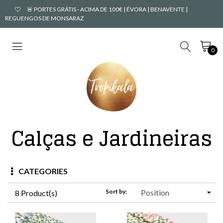
🚨 PORTES GRÁTIS - ACIMA DE 100€ | ÉVORA | BENAVENTE |
REGUENGOS DE MONSARAZ
0
Calças e Jardineiras
CATEGORIES
Sort by:
8 Product(s)