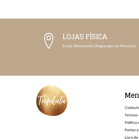
LOJAS FÍSICA
Évora | Benavente | Reguengos de Monsaraz
Me
Contact
Termos 
Política
Portes e
Livro d