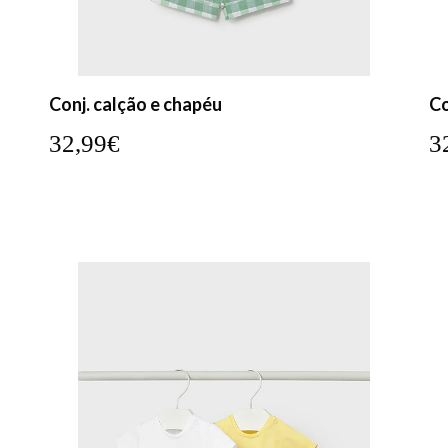
Conj. calção e chapéu
Co
32,99€
3