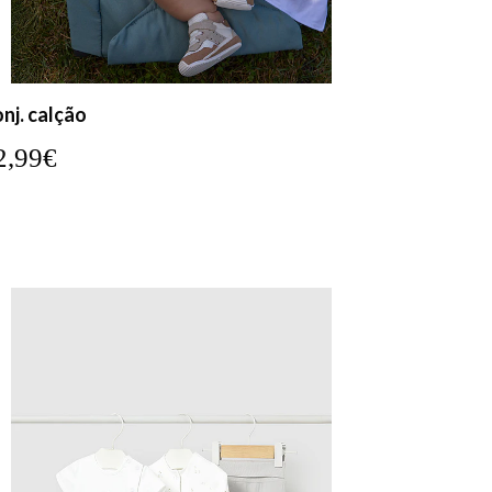
nj. calção
2,99€