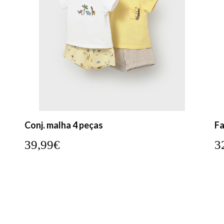
Conj. malha 4 peças
Fa
39,99€
3