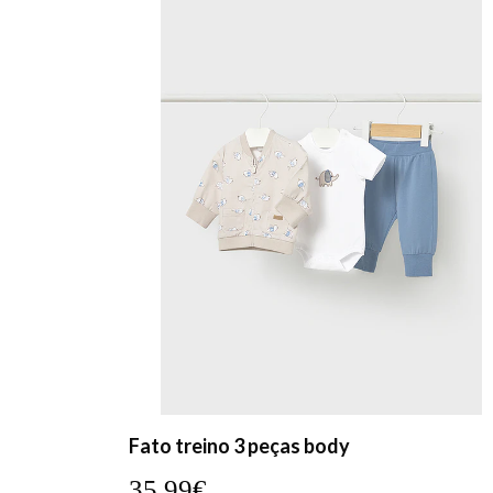
Fato treino 3 peças body
35,99€