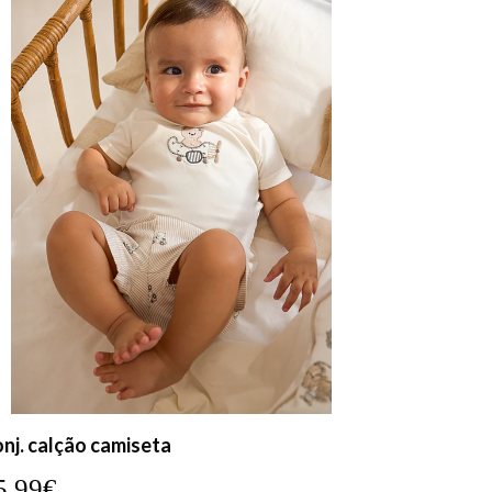
nj. calção camiseta
5,99€