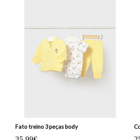
Fato treino 3 peças body
Co
35,99€
2