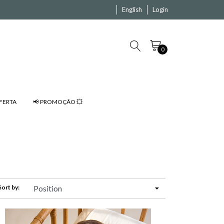
English
Login
0
FERTA
📢 PROMOÇÃO 💥
Sort by: