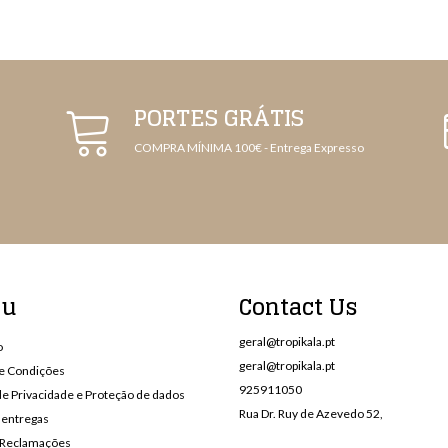
PORTES GRÁTIS
COMPRA MÍNIMA 100€ - Entrega Expresso
nu
Contact Us
geral@tropikala.pt
o
geral@tropikala.pt
e Condições
925911050
 de Privacidade e Proteção de dados
Rua Dr. Ruy de Azevedo 52,
 entregas
e Reclamações