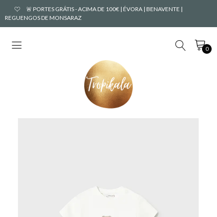
🚨 PORTES GRÁTIS - ACIMA DE 100€ | ÉVORA | BENAVENTE |
REGUENGOS DE MONSARAZ
0