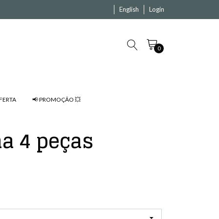
English
Login
0
FERTA
📢 PROMOÇÃO 💥
ha 4 peças