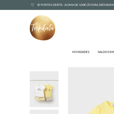
🚨 PORTES GRÁTIS - ACIMA DE 100€ | ÉVORA | BENA
NOVIDADES
SALDOS (