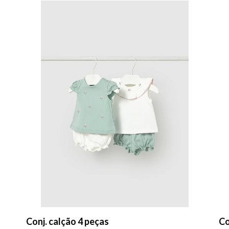
Conj. calção 4 peças
Co