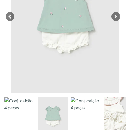
Previous
Next