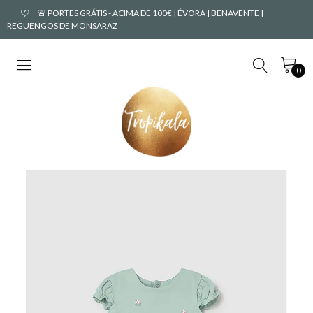
🚨 PORTES GRÁTIS - ACIMA DE 100€ | ÉVORA | BENAVENTE |
REGUENGOS DE MONSARAZ
0