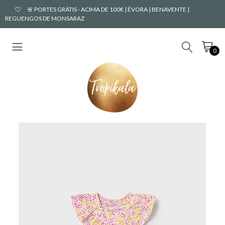
🚨 PORTES GRÁTIS - ACIMA DE 100€ | ÉVORA | BENAVENTE |
REGUENGOS DE MONSARAZ
0