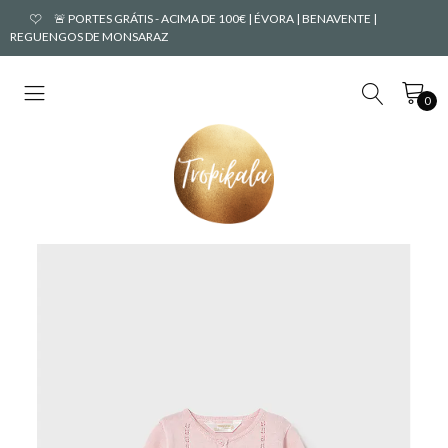
🚨 PORTES GRÁTIS - ACIMA DE 100€ | ÉVORA | BENAVENTE |
REGUENGOS DE MONSARAZ
0