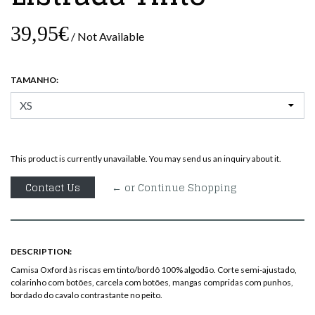
39,95€
/ Not Available
TAMANHO:
This product is currently unavailable. You may send us an inquiry about it.
Contact Us
← or Continue Shopping
DESCRIPTION:
Camisa Oxford às riscas em tinto/bordô 100% algodão. Corte semi-ajustado,
colarinho com botões, carcela com botões, mangas compridas com punhos,
bordado do cavalo contrastante no peito.