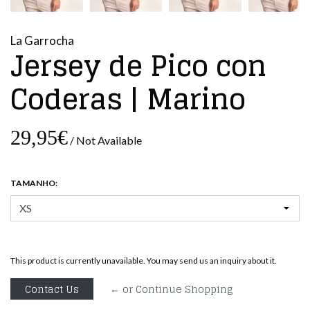
La Garrocha
Jersey de Pico con
Coderas | Marino
29,95€
/ Not Available
TAMANHO:
This product is currently unavailable. You may send us an inquiry about it.
Contact Us
← or Continue Shopping