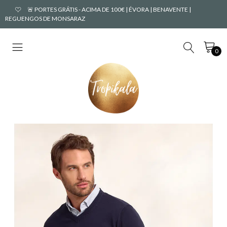
🚨 PORTES GRÁTIS - ACIMA DE 100€ | ÉVORA | BENAVENTE |
REGUENGOS DE MONSARAZ
0