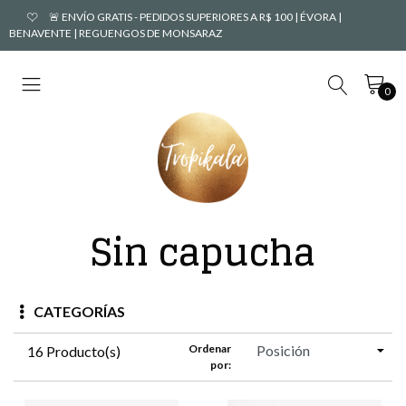
🚨 ENVÍO GRATIS - PEDIDOS SUPERIORES A R$ 100 | ÉVORA |
BENAVENTE | REGUENGOS DE MONSARAZ
0
Sin capucha
CATEGORÍAS
Ordenar
16 Producto(s)
por: