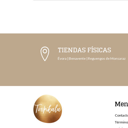
TIENDAS FÍSICAS
Évora | Benavente | Reguengos de Monsaraz
Me
Contact
Término