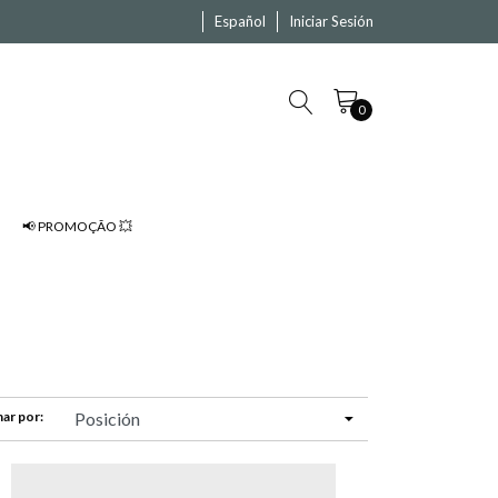
Español
Iniciar Sesión
0
📢 PROMOÇÃO 💥
ar por: