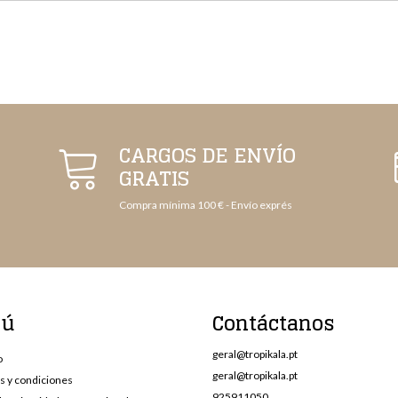
CARGOS DE ENVÍO
GRATIS
Compra mínima 100 € - Envío exprés
nú
Contáctanos
geral@tropikala.pt
o
geral@tropikala.pt
s y condiciones
925911050