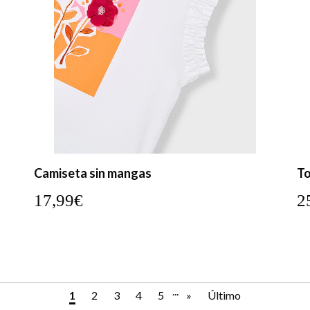
Camiseta sin mangas
To
17,99€
2
...
1
2
3
4
5
»
Último