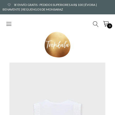
🚨 ENVÍO GRATIS - PEDIDOS SUPERIORES A R$ 100 | ÉVORA |
BENAVENTE | REGUENGOS DE MONSARAZ
0