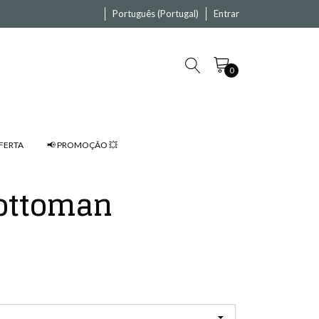
Português (Portugal)
Entrar
0
FERTA
📢 PROMOÇÃO 💥
ottoman