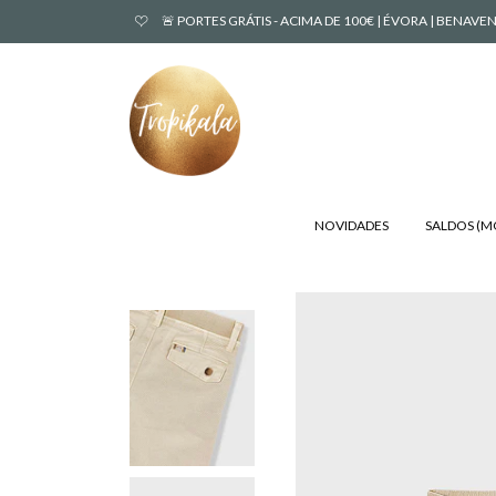
🚨 PORTES GRÁTIS - ACIMA DE 100€ | ÉVORA | BENA
NOVIDADES
SALDOS (