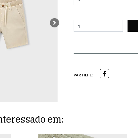
Next
PARTILHE:
nteressado em: