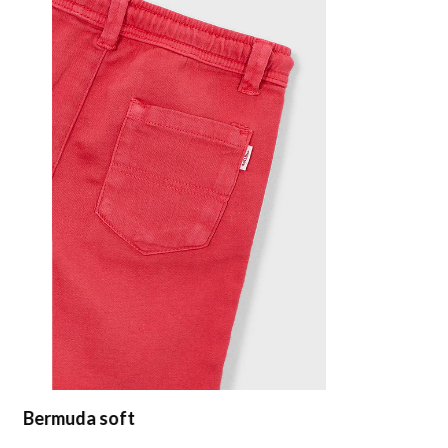
rmuda soft
Conj. berm