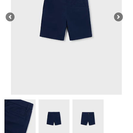
Previous
Next