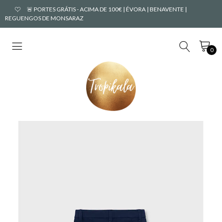
🚨 PORTES GRÁTIS - ACIMA DE 100€ | ÉVORA | BENAVENTE |
REGUENGOS DE MONSARAZ
0