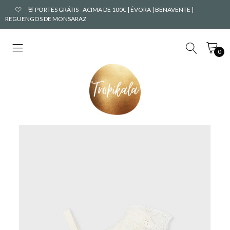
🚨 PORTES GRÁTIS - ACIMA DE 100€ | ÉVORA | BENAVENTE |
REGUENGOS DE MONSARAZ
0