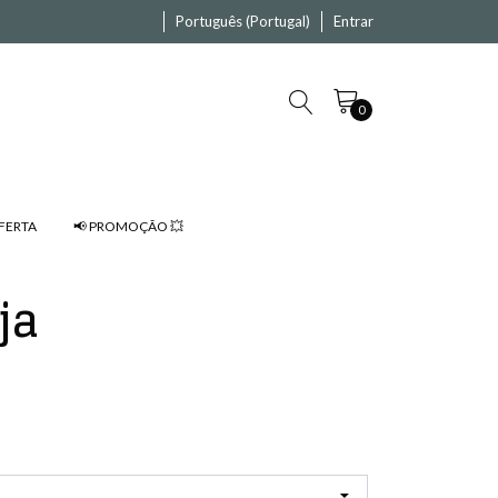
Português (Portugal)
Entrar
0
FERTA
📢 PROMOÇÃO 💥
ja