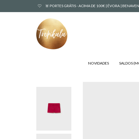
🚨 PORTES GRÁTIS - ACIMA DE 100€ | ÉVORA | BENA
NOVIDADES
SALDOS (