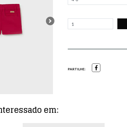
Next
PARTILHE:
nteressado em: