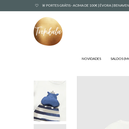
🚨 PORTES GRÁTIS - ACIMA DE 100€ | ÉVORA | BENA
NOVIDADES
SALDOS (