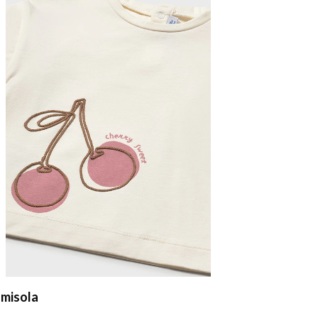
misola
Camiseta a