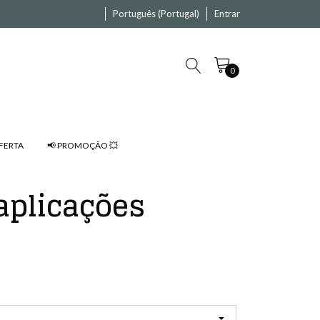
Português (Portugal)
Entrar
0
FERTA
📢 PROMOÇÃO 💥
aplicações