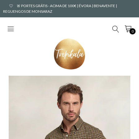
🚨 PORTES GRÁTIS - ACIMA DE 100€ | ÉVORA | BENAVENTE |
REGUENGOS DE MONSARAZ
0