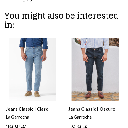
You might also be interested
in:
SALE
Jeans Classic | Oscuro
JEANS FLARE COM
FRANJINHA
La Garrocha
17,47€
39,95€
34,95€