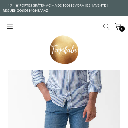
🚨 PORTES GRÁTIS - ACIMA DE 100€ | ÉVORA | BENAVENTE |
REGUENGOS DE MONSARAZ
0