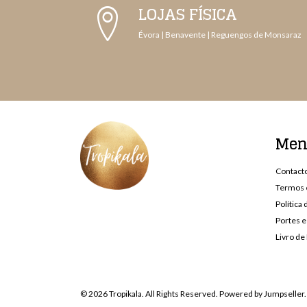
LOJAS FÍSICA
Évora | Benavente | Reguengos de Monsaraz
Me
Contact
Termos 
Política
Portes e
Livro d
© 2026 Tropikala. All Rights Reserved.
Powered by Jumpseller
.