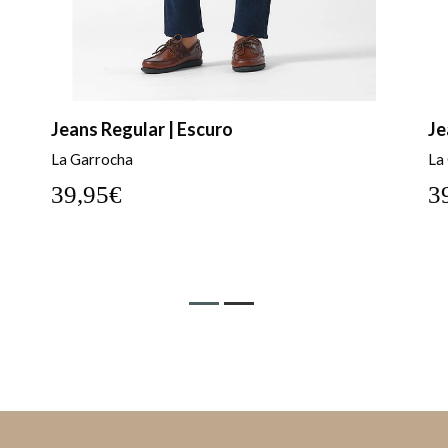
Jeans Regular | Claro
Je
La Garrocha
La
39,95€
3