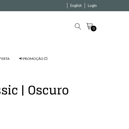
English
Login
0
FERTA
📢 PROMOÇÃO 💥
sic | Oscuro