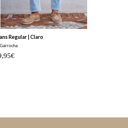
ans Regular | Azul
JEANS GA
 Garrocha
22,47€
44
9,95€