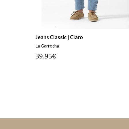
Jeans Regular | Escuro
La Garrocha
39,95€