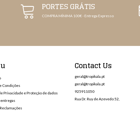
PORTES GRÁTIS
COMPRA MÍNIMA 100€ - Entrega Expresso
nu
Contact Us
geral@tropikala.pt
o
geral@tropikala.pt
e Condições
925911050
 de Privacidade e Proteção de dados
Rua Dr. Ruy de Azevedo 52,
 entregas
e Reclamações