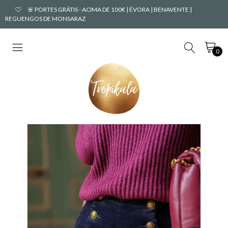
🚨 PORTES GRÁTIS - ACIMA DE 100€ | ÉVORA | BENAVENTE |
REGUENGOS DE MONSARAZ
0