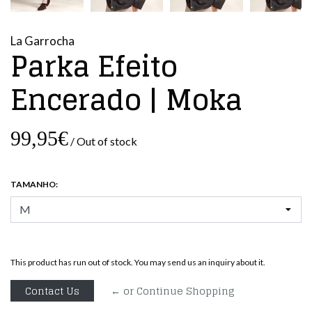
La Garrocha
Parka Efeito
Encerado | Moka
99,95€
/ Out of stock
TAMANHO:
This product has run out of stock. You may send us an inquiry about it.
Contact Us
← or Continue Shopping