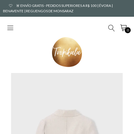
🚨 ENVÍO GRATIS - PEDIDOS SUPERIORES A R$ 100 | ÉVORA |
BENAVENTE | REGUENGOS DE MONSARAZ
0