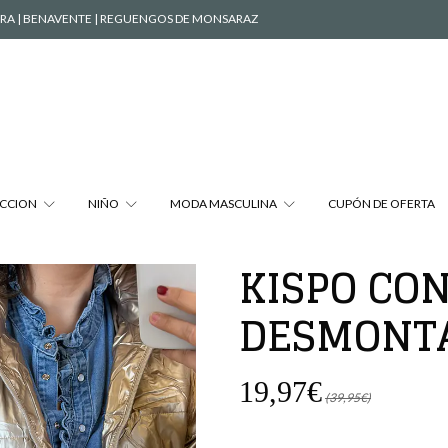
ÉVORA | BENAVENTE | REGUENGOS DE MONSARAZ
CCION
NIÑO
MODA MASCULINA
CUPÓN DE OFERTA
KISPO CO
DESMONT
19,97€
(39,95€)