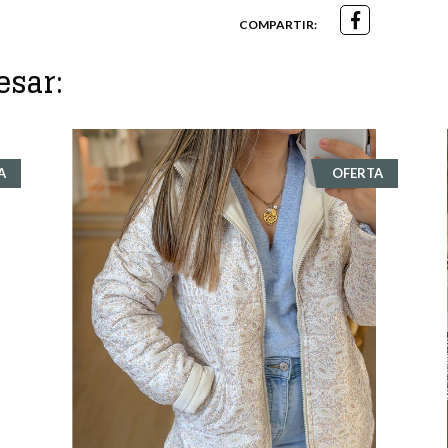
COMPARTIR:
esar:
A
OFERTA