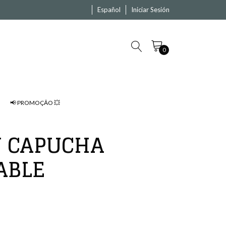
Español
Iniciar Sesión
0
📢 PROMOÇÃO 💥
N CAPUCHA
ABLE