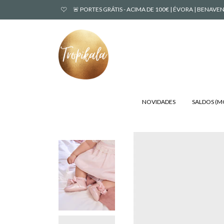
🚨 PORTES GRÁTIS - ACIMA DE 100€ | ÉVORA | BENA
NOVIDADES
SALDOS (