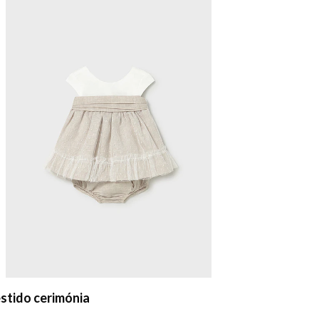
stido cerimónia
Vestido co