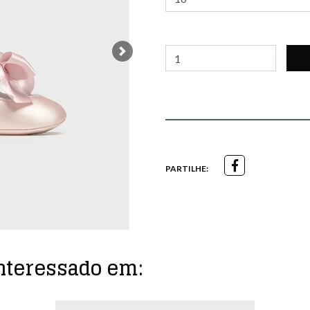
Next
PARTILHE:
nteressado em: