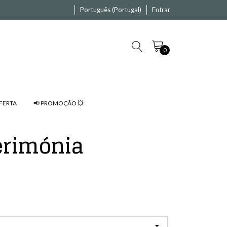
Português (Portugal)
Entrar
0
FERTA
📢 PROMOÇÃO 💥
erimónia