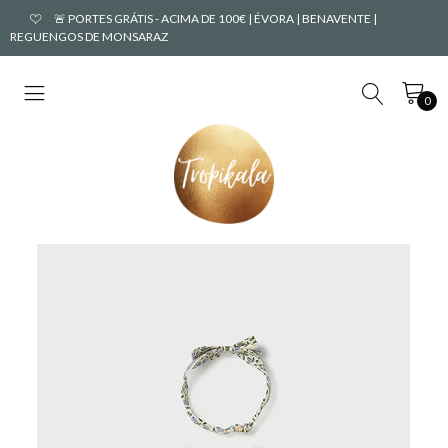
🚨 PORTES GRÁTIS - ACIMA DE 100€ | ÉVORA | BENAVENTE |
REGUENGOS DE MONSARAZ
0