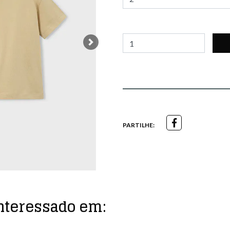
Next
PARTILHE:
nteressado em: