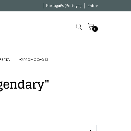
Português (Portugal)
Entrar
0
FERTA
📢 PROMOÇÃO 💥
egendary"