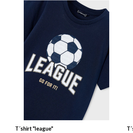
T´shirt truck
T´