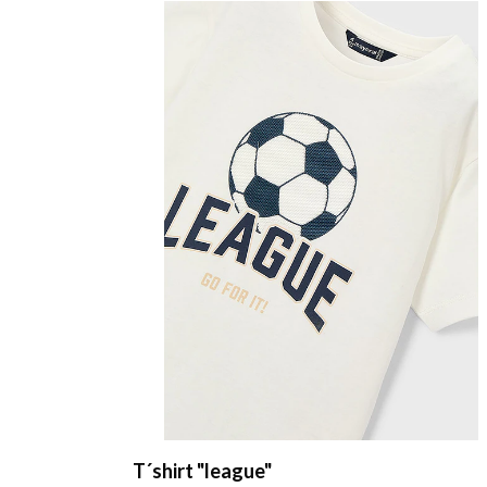
T´shirt "league"