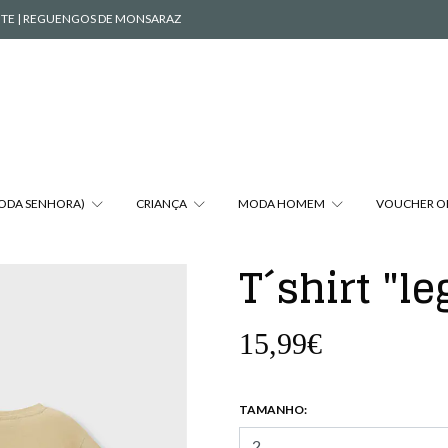
VENTE | REGUENGOS DE MONSARAZ
MODA SENHORA)
CRIANÇA
MODA HOMEM
VOUCHER O
T´shirt "l
15,99€
TAMANHO: