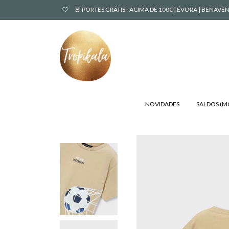
🚨 PORTES GRÁTIS - ACIMA DE 100€ | ÉVORA | BENA
NOVIDADES
SALDOS (