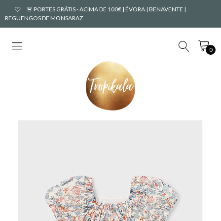
🚨 PORTES GRÁTIS - ACIMA DE 100€ | ÉVORA | BENAVENTE |
REGUENGOS DE MONSARAZ
0