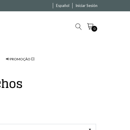
Español
Iniciar Sesión
0
📢 PROMOÇÃO 💥
chos