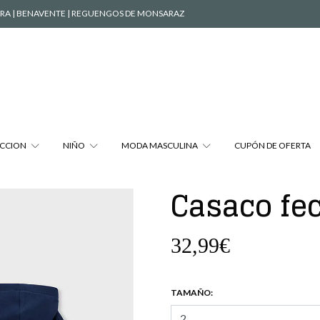
ÉVORA | BENAVENTE | REGUENGOS DE MONSARAZ
CCION
NIÑO
MODA MASCULINA
CUPÓN DE OFERTA
Casaco fe
32,99€
TAMAÑO: