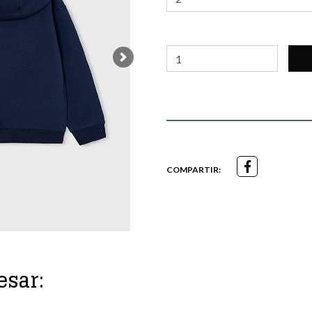
Next
COMPARTIR:
esar: