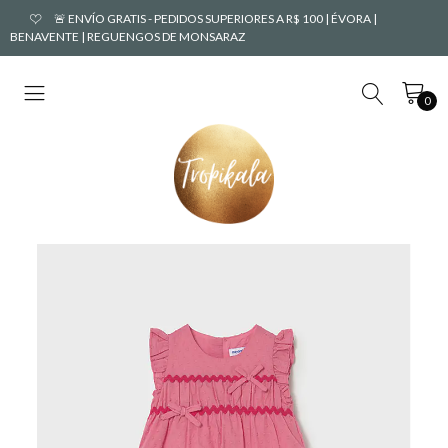
🚨 ENVÍO GRATIS - PEDIDOS SUPERIORES A R$ 100 | ÉVORA |
BENAVENTE | REGUENGOS DE MONSARAZ
0