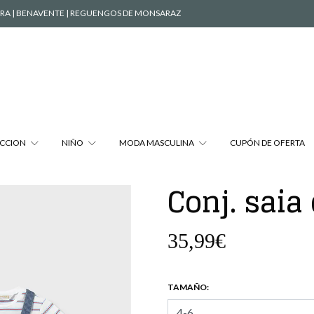
ÉVORA | BENAVENTE | REGUENGOS DE MONSARAZ
CCION
NIÑO
MODA MASCULINA
CUPÓN DE OFERTA
Conj. saia
35,99€
TAMAÑO: