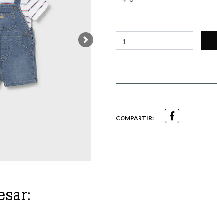
Next
COMPARTIR:
esar: