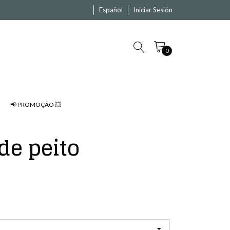
Español
Iniciar Sesión
0
📢 PROMOÇÃO 💥
 de peito