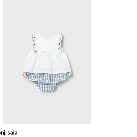
nj. saia
Conj. saia